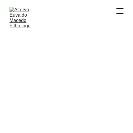
Acervo Euvaldo 
Macedo Filho
Conheça o Acervo Euvaldo Macedo Filho, 
um apanhado de materiais que celebram 
aquele que, com câmera e caneta, atingiu o 
poético.